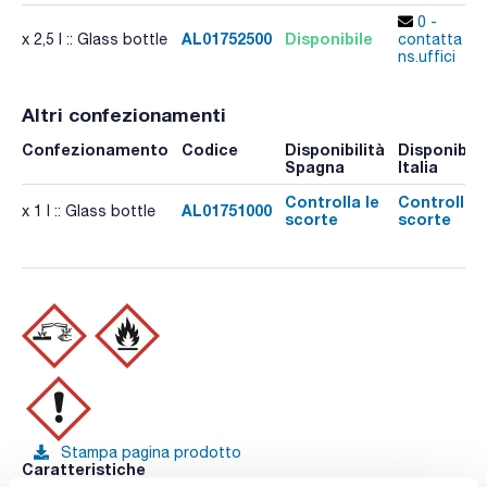
0 -
AL01752500
Disponibile
x 2,5 l :: Glass bottle
contatta i
ns.uffici
Altri confezionamenti
Confezionamento
Codice
Disponibilità
Disponibili
Spagna
Italia
Controlla le
Controlla l
AL01751000
x 1 l :: Glass bottle
scorte
scorte
Stampa pagina prodotto
Caratteristiche
Capacità : x 2,5 l