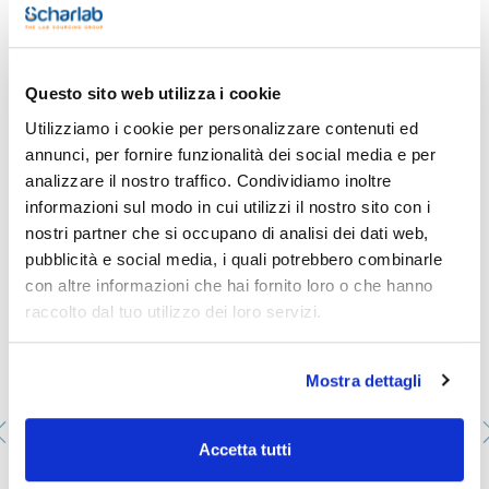
- Synonyms: n-Butyl alcohol, Propylcarbinol
- C4H10O
Vedi di più
- M = 74,12 g/mol
- CAS [71-36-3]
Questo sito web utilizza i cookie
- EINECS-No.: 200-751-6
- Density: 0,81 g/cm3
Utilizziamo i cookie per personalizzare contenuti ed
- Solub. in water: (20 ºC): 79 g/l
annunci, per fornire funzionalità dei social media e per
- Melting point: -89,5 ºC
Ti potrebbe interessare anche
- Boiling point: 118 ºC
analizzare il nostro traffico. Condividiamo inoltre
- Flash pt. 34 ºC
informazioni sul modo in cui utilizzi il nostro sito con i
- Ignition temp.: 340 ºC
- Vapour pressure: (20 ºC) 6,7 hPa
nostri partner che si occupano di analisi dei dati web,
- Refraction index: (n 20 ºC/D) 1,3993
pubblicità e social media, i quali potrebbero combinarle
- Dielectric const.: (20 ºC) 17,8
- LD 50 (oral, rat): 790 mg/kg
con altre informazioni che hai fornito loro o che hanno
- EC-Index-No.: 603-004-00-6 [1]
raccolto dal tuo utilizzo dei loro servizi.
- ADR: 3 F1 III UN 1120
- IMDG: 3 III UN 1120
- IATA/ICAO: 3 III UN 1120
- GHS-signal word: Danger
Mostra dettagli
- GHS-H sentences: H318 - H226 - H302 - H335 - H336 -
H315
- GHS-P sentences: P210 - P303+P361+P353 -
P305+P351+P338 - P310 - P370+P378 - P405 - P501a
Accetta tutti
- Tariff number: 2905 13 00 00
- Appearance: Incoloro
Acido 1-esanosolfonico sale sodico monoidrato, per