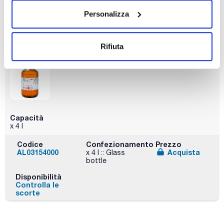
bottle
Personalizza
Disponibilità
Controlla le
scorte
Rifiuta
Capacità
x 4 l
Codice
Confezionamento
Prezzo
AL03154000
Acquista
x 4 l :: Glass
bottle
Disponibilità
Controlla le
scorte