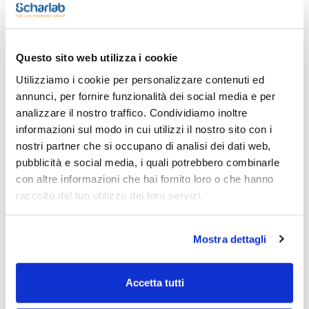
Capacità
Questo sito web utilizza i cookie
x 1 l
Utilizziamo i cookie per personalizzare contenuti ed
Codice
Confezionamento
Prezzo
AL03151000
Acquista
annunci, per fornire funzionalità dei social media e per
x 1 l :: Glass
bottle
analizzare il nostro traffico. Condividiamo inoltre
informazioni sul modo in cui utilizzi il nostro sito con i
Disponibilità
Controlla le
nostri partner che si occupano di analisi dei dati web,
scorte
pubblicità e social media, i quali potrebbero combinarle
con altre informazioni che hai fornito loro o che hanno
raccolto dal tuo utilizzo dei loro servizi.
Mostra dettagli
Capacità
x 2,5 l
Accetta tutti
Codice
Confezionamento
Prezzo
AL03152500
Acquista
x 2,5 l :: Glass