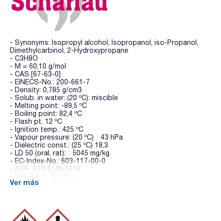
- Synonyms: Isopropyl alcohol, Isopropanol, iso-Propanol,
Dimethylcarbinol, 2-Hydroxypropane
- C3H8O
- M = 60,10 g/mol
- CAS [67-63-0]
- EINECS-No.: 200-661-7
- Density: 0,785 g/cm3
- Solub. in water: (20 ºC): miscible
- Melting point: -89,5 ºC
- Boiling point: 82,4 ºC
- Flash pt. 12 ºC
- Ignition temp.: 425 ºC
- Vapour pressure: (20 ºC) 43 hPa
- Dielectric const.: (25 ºC) 18,3
- LD 50 (oral, rat): 5045 mg/kg
- EC-Index-No.: 603-117-00-0
- ADR: 3 F1 II UN 1219
- IMDG: 3 II UN 1219
Ver más
- IATA/ICAO: 3 II UN 1219
- GHS-signal word: Danger
- GHS-H sentences: H225 - H319 - H336
- GHS-P sentences: P210 - P303+P361+P353 -
P305+P351+P338 - P370+P378 - P405 - P501a