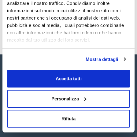
analizzare il nostro traffico. Condividiamo inoltre
SB7000250M
Acquista
x250mg
informazioni sul modo in cui utilizzi il nostro sito con i
Disponibilità
nostri partner che si occupano di analisi dei dati web,
Controlla le
scorte
pubblicità e social media, i quali potrebbero combinarle
con altre informazioni che hai fornito loro o che hanno
raccolto dal tuo utilizzo dei loro servizi.
Mostra dettagli
Accetta tutti
Seguici:
Personalizza
Rifiuta
Iscriviti alla Newsletter