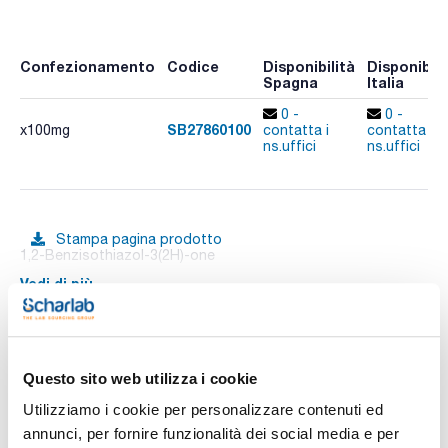
Confezionamento
Codice
Disponibilità
Disponibili
Spagna
Italia
0 -
0 -
SB27860100
x100mg
contatta i
contatta i
ns.uffici
ns.uffici
Stampa pagina prodotto
1,2-Benzisothiazol-3(2H)-one
Vedi di più
Documentazione tecnica
Questo sito web utilizza i cookie
Utilizziamo i cookie per personalizzare contenuti ed
TDS / Scheda tecnica
COA
annunci, per fornire funzionalità dei social media e per