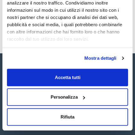
Registrati per i download
Registrati per i download
analizzare il nostro traffico. Condividiamo inoltre
SDS / Scheda di
informazioni sul modo in cui utilizzi il nostro sito con i
Sicurezza
nostri partner che si occupano di analisi dei dati web,
Registrati per i download
pubblicità e social media, i quali potrebbero combinarle
con altre informazioni che hai fornito loro o che hanno
raccolto dal tuo utilizzo dei loro servizi.
Mostra dettagli
Accetta tutti
Seguici:
Personalizza
Rifiuta
Iscriviti alla Newsletter