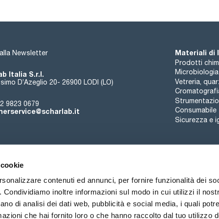
Materiali di
i alla Newsletter
Prodotti chim
Microbiologia
b Italia S.r.l.
Vetreria, qua
simo D’Azeglio 20- 26900 LODI (LO)
Cromatografi
Strumentazion
2 9823 0679
Consumabile
erservice@scharlab.it
Sicurezza e i
 cookie
rsonalizzare contenuti ed annunci, per fornire funzionalità dei so
o. Condividiamo inoltre informazioni sul modo in cui utilizzi il nostr
Chi siamo
Eventi
Contatto
Novità
ano di analisi dei dati web, pubblicità e social media, i quali pot
azioni che hai fornito loro o che hanno raccolto dal tuo utilizzo de