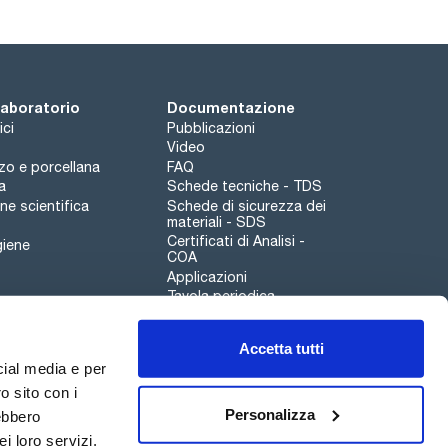
 laboratorio
Documentazione
ici
Pubblicazioni
Video
rzo e porcellana
FAQ
a
Schede tecniche - TDS
e scientifica
Schede di sicurezza dei
materiali - SDS
Certificati di Analisi -
giene
COA
Applicazioni
Tavola periodica
Scharlau leathergoods
Accetta tutti
Canale di segnalazioni
cial media e per
o sito con i
Personalizza
rebbero
i loro servizi.