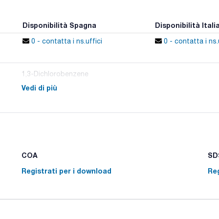
Disponibilità Spagna
Disponibilità Itali
0 - contatta i ns.uffici
0 - contatta i ns.
1,3-Dichlorobenzene
Vedi di più
COA
SDS
Registrati per i download
Reg