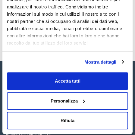
analizzare il nostro traffico. Condividiamo inoltre
Registrati per i download
Registrati per i download
SDS / Scheda di
informazioni sul modo in cui utilizzi il nostro sito con i
Sicurezza
nostri partner che si occupano di analisi dei dati web,
Registrati per i download
pubblicità e social media, i quali potrebbero combinarle
con altre informazioni che hai fornito loro o che hanno
raccolto dal tuo utilizzo dei loro servizi.
Mostra dettagli
Accetta tutti
Seguici:
Personalizza
Rifiuta
Iscriviti alla Newsletter