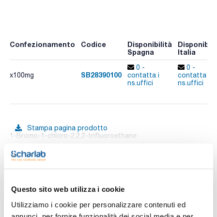
Confezionamento
Codice
Disponibilità
Disponibili
Spagna
Italia
0 -
0 -
SB28390100
x100mg
contatta i
contatta i
ns.uffici
ns.uffici
Stampa pagina prodotto
1-Bromo-1-chloro-2,2,2-trifluoroethane
Vedi di più
Questo sito web utilizza i cookie
Documentazione tecnica
Utilizziamo i cookie per personalizzare contenuti ed
TDS / Scheda tecnica
COA
annunci, per fornire funzionalità dei social media e per