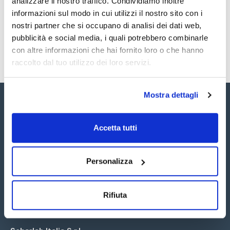
analizzare il nostro traffico. Condividiamo inoltre
SDS / Scheda di
Sicurezza
informazioni sul modo in cui utilizzi il nostro sito con i
nostri partner che si occupano di analisi dei dati web,
Registrati per i download
pubblicità e social media, i quali potrebbero combinarle
con altre informazioni che hai fornito loro o che hanno
raccolto dal tuo utilizzo dei loro servizi.
Mostra dettagli
Accetta tutti
Seguici:
Personalizza
Rifiuta
Iscriviti alla Newsletter