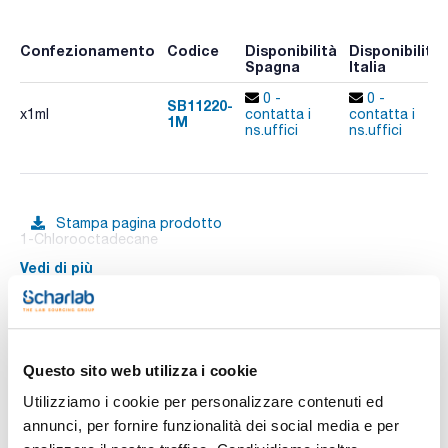
Confezionamento
Codice
Disponibilità
Disponibilità
Spagna
Italia
0 -
0 -
SB11220-
x1ml
contatta i
contatta i
1M
ns.uffici
ns.uffici
Stampa pagina prodotto
1-Chlorooctadecane
Vedi di più
Documentazione tecnica
Questo sito web utilizza i cookie
Utilizziamo i cookie per personalizzare contenuti ed
TDS / Scheda tecnica
COA
annunci, per fornire funzionalità dei social media e per
Registrati per i download
Registrati per i download