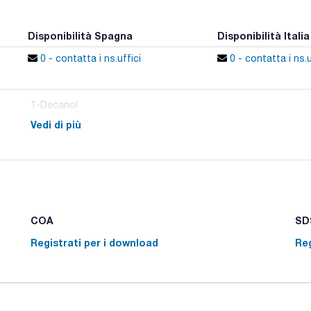
Disponibilità Spagna
Disponibilità Italia
0 - contatta i ns.uffici
0 - contatta i ns.u
1-Decanol
Vedi di più
COA
SDS
Registrati per i download
Reg