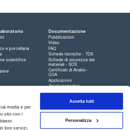
 laboratorio
Documentazione
ici
Pubblicazioni
Video
rzo e porcellana
FAQ
a
Schede tecniche - TDS
e scientifica
Schede di sicurezza dei
materiali - SDS
Certificati di Analisi -
giene
COA
Applicazioni
Tavola periodica
Scharlau leathergoods
Accetta tutti
Canale di segnalazioni
cial media e per
o sito con i
Personalizza
rebbero
i loro servizi.