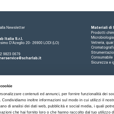
Materiali di
i alla Newsletter
Prodotti chim
Microbiologia
b Italia S.r.l.
Vetreria, qua
simo D’Azeglio 20- 26900 LODI (LO)
Cromatografi
Strumentazion
2 9823 0679
Consumabile
erservice@scharlab.it
Sicurezza e i
 cookie
rsonalizzare contenuti ed annunci, per fornire funzionalità dei so
o. Condividiamo inoltre informazioni sul modo in cui utilizzi il nostr
Chi siamo
Eventi
Contatto
Novità
ano di analisi dei dati web, pubblicità e social media, i quali pot
azioni che hai fornito loro o che hanno raccolto dal tuo utilizzo de