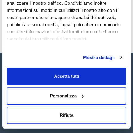
analizzare il nostro traffico. Condividiamo inoltre
SB31100-1M
Acquista
x1ml
informazioni sul modo in cui utilizzi il nostro sito con i
Disponibilità
nostri partner che si occupano di analisi dei dati web,
Controlla le
scorte
pubblicità e social media, i quali potrebbero combinarle
con altre informazioni che hai fornito loro o che hanno
raccolto dal tuo utilizzo dei loro servizi.
Mostra dettagli
Accetta tutti
Seguici:
Personalizza
Rifiuta
Iscriviti alla Newsletter