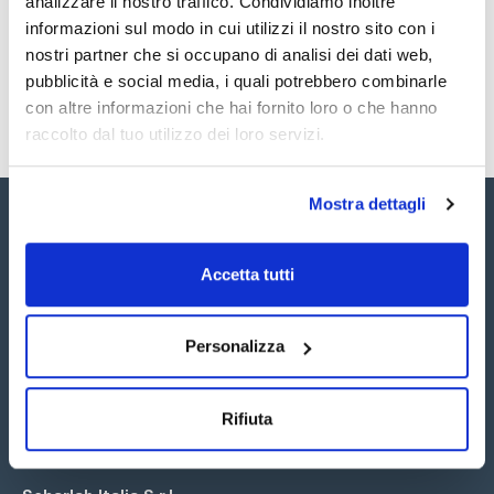
analizzare il nostro traffico. Condividiamo inoltre
SDS / Scheda di
Sicurezza
informazioni sul modo in cui utilizzi il nostro sito con i
nostri partner che si occupano di analisi dei dati web,
Registrati per i download
pubblicità e social media, i quali potrebbero combinarle
con altre informazioni che hai fornito loro o che hanno
raccolto dal tuo utilizzo dei loro servizi.
Mostra dettagli
Accetta tutti
Seguici:
Personalizza
Rifiuta
Iscriviti alla Newsletter