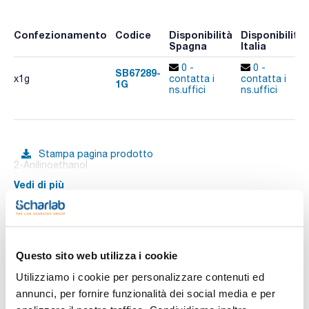
Confezionamento
Codice
Disponibilità
Disponibilità
Spagna
Italia
0 -
0 -
SB67289-
x1g
contatta i
contatta i
1G
ns.uffici
ns.uffici
Stampa pagina prodotto
2-Anilinoethanol
Vedi di più
Documentazione tecnica
Questo sito web utilizza i cookie
Utilizziamo i cookie per personalizzare contenuti ed
TDS / Scheda tecnica
COA
annunci, per fornire funzionalità dei social media e per
Registrati per i download
Registrati per i download