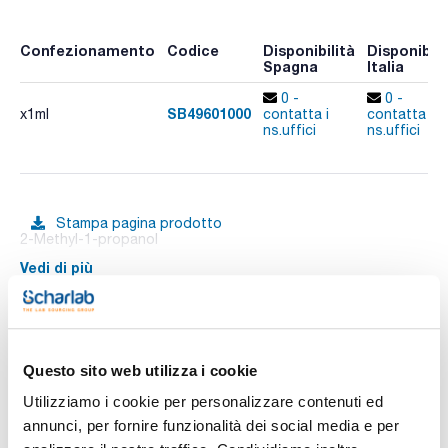
Confezionamento
Codice
Disponibilità
Disponibili
Spagna
Italia
0 -
0 -
SB49601000
x1ml
contatta i
contatta i
ns.uffici
ns.uffici
Stampa pagina prodotto
2-Methyl-1-propanol
Vedi di più
Documentazione tecnica
Questo sito web utilizza i cookie
Utilizziamo i cookie per personalizzare contenuti ed
TDS / Scheda tecnica
COA
annunci, per fornire funzionalità dei social media e per
Registrati per i download
Registrati per i download