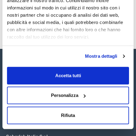
analizzare il nostro traffico. Condividiamo inoltre
SDS / Scheda di
Sicurezza
informazioni sul modo in cui utilizzi il nostro sito con i
nostri partner che si occupano di analisi dei dati web,
Registrati per i download
pubblicità e social media, i quali potrebbero combinarle
con altre informazioni che hai fornito loro o che hanno
raccolto dal tuo utilizzo dei loro servizi.
Mostra dettagli
Accetta tutti
Seguici:
Personalizza
Rifiuta
Iscriviti alla Newsletter