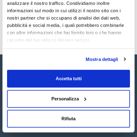
analizzare il nostro traffico. Condividiamo inoltre
SB32330100
Acquista
x100mg
informazioni sul modo in cui utilizzi il nostro sito con i
Disponibilità
nostri partner che si occupano di analisi dei dati web,
Controlla le
scorte
pubblicità e social media, i quali potrebbero combinarle
con altre informazioni che hai fornito loro o che hanno
raccolto dal tuo utilizzo dei loro servizi.
Mostra dettagli
Accetta tutti
Seguici:
Personalizza
Rifiuta
Iscriviti alla Newsletter