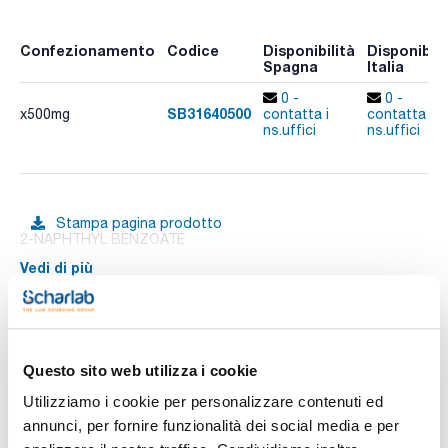
Confezionamento
Codice
Disponibilità
Disponibili
Spagna
Italia
0 -
0 -
SB31640500
x500mg
contatta i
contatta i
ns.uffici
ns.uffici
Stampa pagina prodotto
2-NAPHTHYL BENZOATE
Vedi di più
Documentazione tecnica
Questo sito web utilizza i cookie
Utilizziamo i cookie per personalizzare contenuti ed
TDS / Scheda tecnica
COA
annunci, per fornire funzionalità dei social media e per
Registrati per i download
Registrati per i download