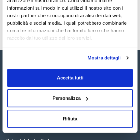
analizzare il nostro traffico. Condividiamo inoltre
SDS / Scheda di
Sicurezza
informazioni sul modo in cui utilizzi il nostro sito con i
nostri partner che si occupano di analisi dei dati web,
Registrati per i download
pubblicità e social media, i quali potrebbero combinarle
con altre informazioni che hai fornito loro o che hanno
raccolto dal tuo utilizzo dei loro servizi.
Mostra dettagli
Accetta tutti
Seguici:
Personalizza
Rifiuta
Iscriviti alla Newsletter