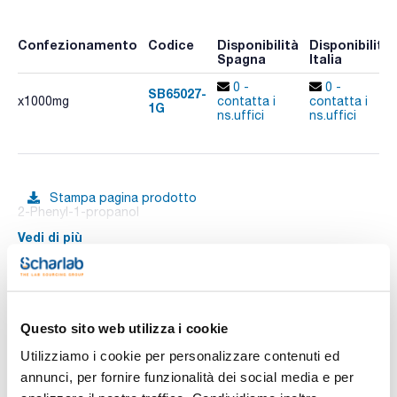
Confezionamento
Codice
Disponibilità
Disponibilità
Spagna
Italia
0 -
0 -
SB65027-
x1000mg
contatta i
contatta i
1G
ns.uffici
ns.uffici
Stampa pagina prodotto
2-Phenyl-1-propanol
Vedi di più
Documentazione tecnica
Questo sito web utilizza i cookie
Utilizziamo i cookie per personalizzare contenuti ed
TDS / Scheda tecnica
COA
annunci, per fornire funzionalità dei social media e per
Registrati per i download
Registrati per i download