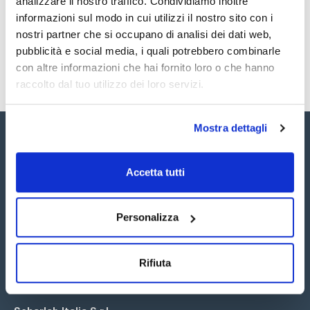
analizzare il nostro traffico. Condividiamo inoltre
SDS / Scheda di
Sicurezza
informazioni sul modo in cui utilizzi il nostro sito con i
nostri partner che si occupano di analisi dei dati web,
Registrati per i download
pubblicità e social media, i quali potrebbero combinarle
con altre informazioni che hai fornito loro o che hanno
raccolto dal tuo utilizzo dei loro servizi.
Mostra dettagli
Accetta tutti
Seguici:
Personalizza
Rifiuta
Iscriviti alla Newsletter