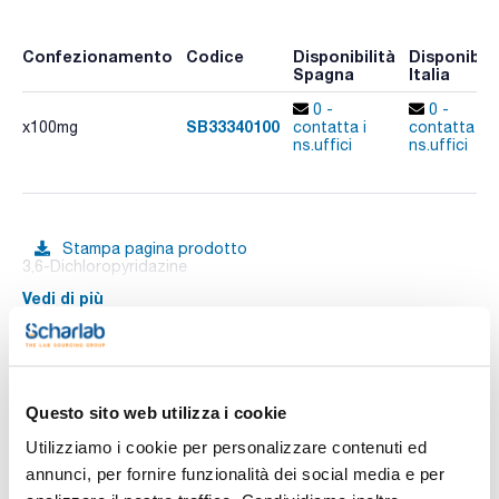
Confezionamento
Codice
Disponibilità
Disponibili
Spagna
Italia
0 -
0 -
SB33340100
x100mg
contatta i
contatta i
ns.uffici
ns.uffici
Stampa pagina prodotto
3,6-Dichloropyridazine
Vedi di più
Documentazione tecnica
Questo sito web utilizza i cookie
Utilizziamo i cookie per personalizzare contenuti ed
TDS / Scheda tecnica
COA
annunci, per fornire funzionalità dei social media e per
Registrati per i download
Registrati per i download