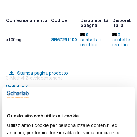
Confezionamento
Codice
Disponibilità
Disponibili
Spagna
Italia
0 -
0 -
SB67291100
x100mg
contatta i
contatta i
ns.uffici
ns.uffici
Stampa pagina prodotto
3-Methyl-2-cyclopentenone
Vedi di più
Documentazione tecnica
Questo sito web utilizza i cookie
Utilizziamo i cookie per personalizzare contenuti ed
TDS / Scheda tecnica
COA
annunci, per fornire funzionalità dei social media e per