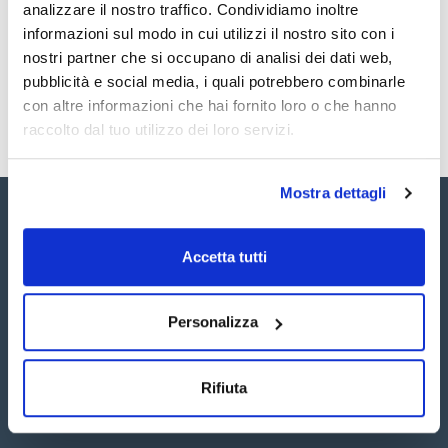
Registrati per i download
Registrati per i download
analizzare il nostro traffico. Condividiamo inoltre
SDS / Scheda di
informazioni sul modo in cui utilizzi il nostro sito con i
Sicurezza
nostri partner che si occupano di analisi dei dati web,
Registrati per i download
pubblicità e social media, i quali potrebbero combinarle
con altre informazioni che hai fornito loro o che hanno
raccolto dal tuo utilizzo dei loro servizi.
Mostra dettagli
Accetta tutti
Seguici:
Personalizza
Rifiuta
Iscriviti alla Newsletter