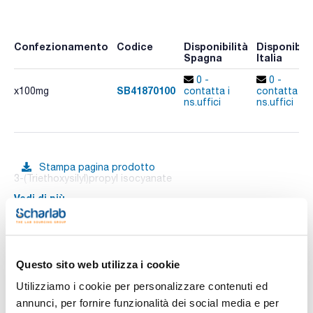
Confezionamento
Codice
Disponibilità
Disponibili
Spagna
Italia
0 -
0 -
SB41870100
x100mg
contatta i
contatta i
ns.uffici
ns.uffici
Stampa pagina prodotto
3-(Triethoxysilyl)propyl isocyanate
Vedi di più
Documentazione tecnica
Questo sito web utilizza i cookie
Utilizziamo i cookie per personalizzare contenuti ed
TDS / Scheda tecnica
COA
annunci, per fornire funzionalità dei social media e per