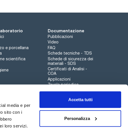
 laboratorio
Documentazione
ici
Pubblicazioni
Video
rzo e porcellana
FAQ
a
Schede tecniche - TDS
e scientifica
Schede di sicurezza dei
materiali - SDS
Certificati di Analisi -
giene
COA
Applicazioni
Tavola periodica
Scharlau leathergoods
Accetta tutti
Canale di segnalazioni
cial media e per
o sito con i
Personalizza
rebbero
i loro servizi.