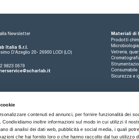
Materiali di
i alla Newsletter
Prodotti chim
Microbiologia
b Italia S.r.l.
Vetreria, qua
simo D’Azeglio 20- 26900 LODI (LO)
Cromatografi
Strumentazion
2 9823 0679
Consumabile
erservice@scharlab.it
Sicurezza e i
 cookie
rsonalizzare contenuti ed annunci, per fornire funzionalità dei so
o. Condividiamo inoltre informazioni sul modo in cui utilizzi il nostr
Chi siamo
Eventi
Contatto
Novità
ano di analisi dei dati web, pubblicità e social media, i quali pot
azioni che hai fornito loro o che hanno raccolto dal tuo utilizzo de