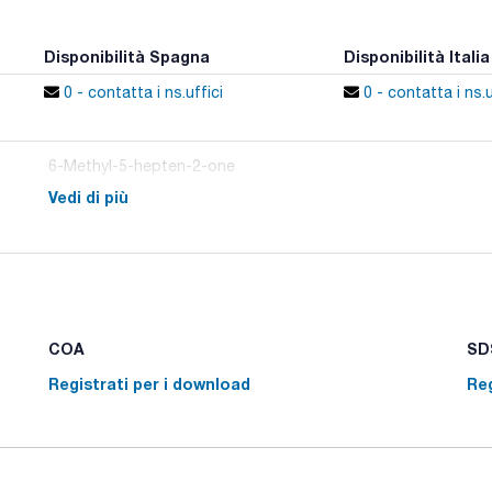
Disponibilità Spagna
Disponibilità Italia
0 - contatta i ns.uffici
0 - contatta i ns.u
6-Methyl-5-hepten-2-one
Vedi di più
COA
SDS
Registrati per i download
Reg