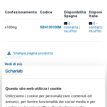
Confezionamento
Codice
Disponibilità
Disponibil
Spagna
Italia
0 -
0 -
SB4130100M
x100mg
contatta i
contatta i
ns.uffici
ns.uffici
Stampa pagina prodotto
Acrylamide
Vedi di più
Documentazione tecnica
Questo sito web utilizza i cookie
Utilizziamo i cookie per personalizzare contenuti ed
TDS / Scheda tecnica
COA
annunci, per fornire funzionalità dei social media e per
Registrati per i download
Registrati per i download