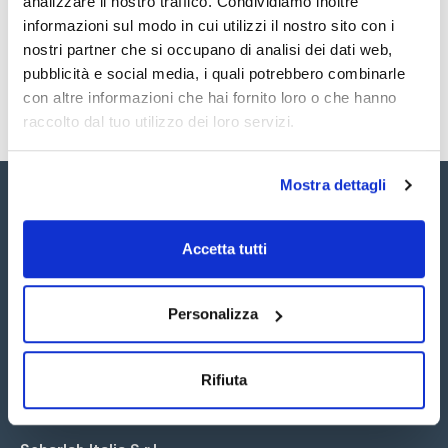
analizzare il nostro traffico. Condividiamo inoltre
SDS / Scheda di
Sicurezza
informazioni sul modo in cui utilizzi il nostro sito con i
nostri partner che si occupano di analisi dei dati web,
Registrati per i download
pubblicità e social media, i quali potrebbero combinarle
con altre informazioni che hai fornito loro o che hanno
raccolto dal tuo utilizzo dei loro servizi.
Mostra dettagli
Accetta tutti
Seguici:
Personalizza
Rifiuta
Iscriviti alla Newsletter