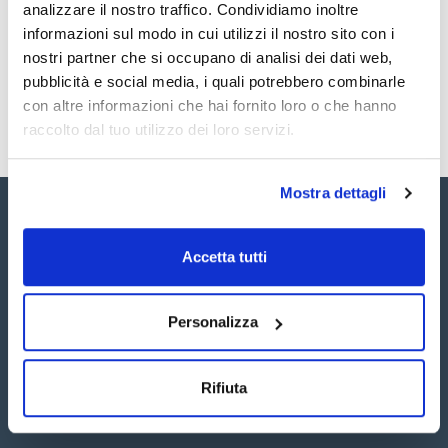
Registrati per i download
Registrati per i download
analizzare il nostro traffico. Condividiamo inoltre
SDS / Scheda di
informazioni sul modo in cui utilizzi il nostro sito con i
Sicurezza
nostri partner che si occupano di analisi dei dati web,
Registrati per i download
pubblicità e social media, i quali potrebbero combinarle
con altre informazioni che hai fornito loro o che hanno
raccolto dal tuo utilizzo dei loro servizi.
Mostra dettagli
Accetta tutti
Seguici:
Personalizza
Rifiuta
Iscriviti alla Newsletter