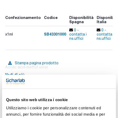
Confezionamento
Codice
Disponibilità
Disponibili
Spagna
Italia
0 -
0 -
SB43301000
x1ml
contatta i
contatta i
ns.uffici
ns.uffici
Stampa pagina prodotto
Acrylic acid-methyl ester
Vedi di più
Documentazione tecnica
Questo sito web utilizza i cookie
Utilizziamo i cookie per personalizzare contenuti ed
TDS / Scheda tecnica
COA
annunci, per fornire funzionalità dei social media e per