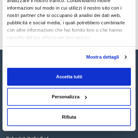
analizzare il nostro traffico. Condividiamo inoltre
SDS / Scheda di
Sicurezza
informazioni sul modo in cui utilizzi il nostro sito con i
nostri partner che si occupano di analisi dei dati web,
Registrati per i download
pubblicità e social media, i quali potrebbero combinarle
con altre informazioni che hai fornito loro o che hanno
raccolto dal tuo utilizzo dei loro servizi.
Mostra dettagli
Accetta tutti
Seguici:
Personalizza
Rifiuta
Iscriviti alla Newsletter