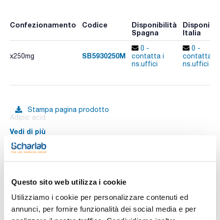
Confezionamento
Codice
Disponibilità
Disponibil
Spagna
Italia
0 -
0 -
SB5930250M
x250mg
contatta i
contatta i
ns.uffici
ns.uffici
Stampa pagina prodotto
Adipic acid
Vedi di più
Documentazione tecnica
Questo sito web utilizza i cookie
Utilizziamo i cookie per personalizzare contenuti ed
TDS / Scheda tecnica
COA
annunci, per fornire funzionalità dei social media e per
Registrati per i download
Registrati per i download