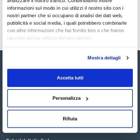
analizzare il nostro traffico. Condividiamo inoltre
SDS / Scheda di
Sicurezza
informazioni sul modo in cui utilizzi il nostro sito con i
nostri partner che si occupano di analisi dei dati web,
Registrati per i download
pubblicità e social media, i quali potrebbero combinarle
con altre informazioni che hai fornito loro o che hanno
raccolto dal tuo utilizzo dei loro servizi.
Mostra dettagli
Accetta tutti
Seguici:
Personalizza
Rifiuta
Iscriviti alla Newsletter