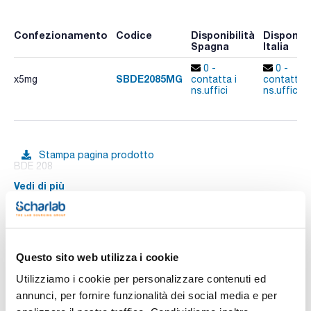
Confezionamento
Codice
Disponibilità
Disponibi
Spagna
Italia
0 -
0 -
SBDE2085MG
x5mg
contatta i
contatta i
ns.uffici
ns.uffici
Stampa pagina prodotto
BDE 208
Vedi di più
Documentazione tecnica
Questo sito web utilizza i cookie
Utilizziamo i cookie per personalizzare contenuti ed
TDS / Scheda tecnica
COA
annunci, per fornire funzionalità dei social media e per
Registrati per i download
Registrati per i download