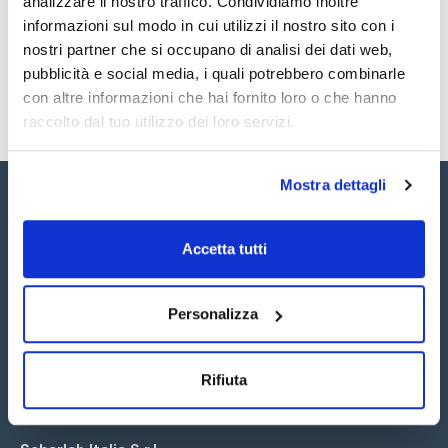
analizzare il nostro traffico. Condividiamo inoltre
SDS / Scheda di
Sicurezza
informazioni sul modo in cui utilizzi il nostro sito con i
nostri partner che si occupano di analisi dei dati web,
Registrati per i download
pubblicità e social media, i quali potrebbero combinarle
con altre informazioni che hai fornito loro o che hanno
raccolto dal tuo utilizzo dei loro servizi.
Mostra dettagli
Accetta tutti
Seguici:
Personalizza
Rifiuta
Iscriviti alla Newsletter