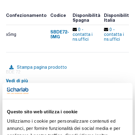
Confezionamento
Codice
Disponibilità
Disponibilità
Spagna
Italia
0 -
0 -
SBDE72-
x5mg
contatta i
contatta i
5MG
ns.uffici
ns.uffici
Stampa pagina prodotto
BDE 72
Vedi di più
Documentazione tecnica
Questo sito web utilizza i cookie
Utilizziamo i cookie per personalizzare contenuti ed
TDS / Scheda tecnica
COA
annunci, per fornire funzionalità dei social media e per
Registrati per i download
Registrati per i download