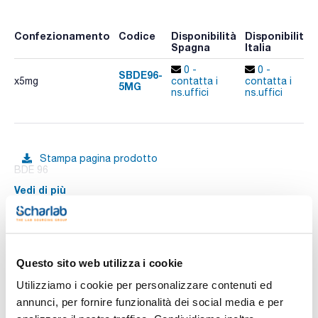
Confezionamento
Codice
Disponibilità
Disponibilità
Spagna
Italia
0 -
0 -
SBDE96-
x5mg
contatta i
contatta i
5MG
ns.uffici
ns.uffici
Stampa pagina prodotto
BDE 96
Vedi di più
Documentazione tecnica
Questo sito web utilizza i cookie
Utilizziamo i cookie per personalizzare contenuti ed
TDS / Scheda tecnica
COA
annunci, per fornire funzionalità dei social media e per
Registrati per i download
Registrati per i download