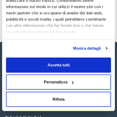
analizzare il nostro traffico. Condividiamo inoltre
SDS / Scheda di
Sicurezza
informazioni sul modo in cui utilizzi il nostro sito con i
nostri partner che si occupano di analisi dei dati web,
Registrati per i download
pubblicità e social media, i quali potrebbero combinarle
con altre informazioni che hai fornito loro o che hanno
raccolto dal tuo utilizzo dei loro servizi.
Mostra dettagli
Accetta tutti
Seguici:
Personalizza
Rifiuta
Iscriviti alla Newsletter