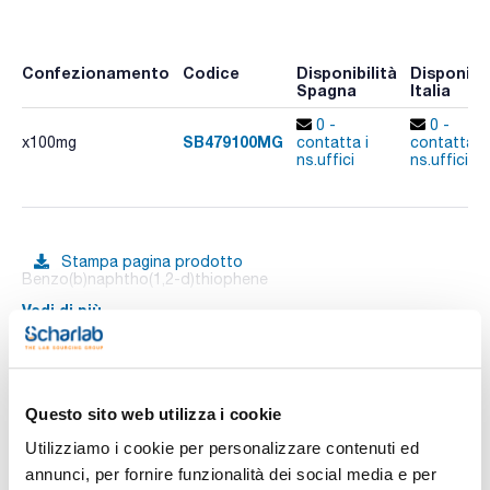
Confezionamento
Codice
Disponibilità
Disponibil
Spagna
Italia
0 -
0 -
SB479100MG
x100mg
contatta i
contatta i
ns.uffici
ns.uffici
Stampa pagina prodotto
Benzo(b)naphtho(1,2-d)thiophene
Vedi di più
Documentazione tecnica
Questo sito web utilizza i cookie
Utilizziamo i cookie per personalizzare contenuti ed
TDS / Scheda tecnica
COA
annunci, per fornire funzionalità dei social media e per