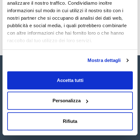
Registrati per i download
Registrati per i download
analizzare il nostro traffico. Condividiamo inoltre
SDS / Scheda di
informazioni sul modo in cui utilizzi il nostro sito con i
Sicurezza
nostri partner che si occupano di analisi dei dati web,
Registrati per i download
pubblicità e social media, i quali potrebbero combinarle
con altre informazioni che hai fornito loro o che hanno
raccolto dal tuo utilizzo dei loro servizi.
Mostra dettagli
Accetta tutti
Seguici:
Personalizza
Rifiuta
Iscriviti alla Newsletter