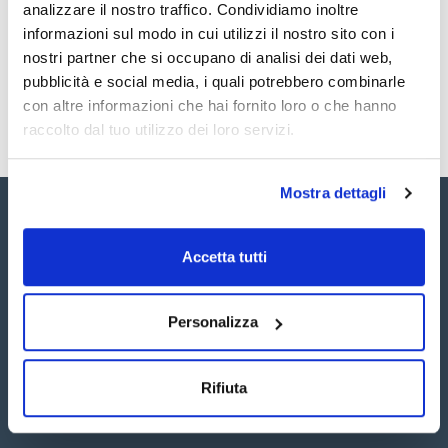
Registrati per i download
Registrati per i download
analizzare il nostro traffico. Condividiamo inoltre
SDS / Scheda di
informazioni sul modo in cui utilizzi il nostro sito con i
Sicurezza
nostri partner che si occupano di analisi dei dati web,
Registrati per i download
pubblicità e social media, i quali potrebbero combinarle
con altre informazioni che hai fornito loro o che hanno
raccolto dal tuo utilizzo dei loro servizi.
Mostra dettagli
Accetta tutti
Seguici:
Personalizza
Rifiuta
Iscriviti alla Newsletter