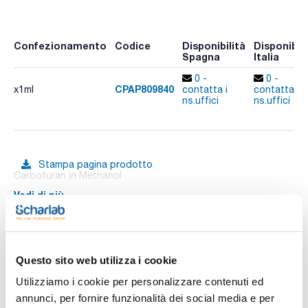
Confezionamento
Codice
Disponibilità
Disponibili
Spagna
Italia
0 -
0 -
CPAP809840
x1ml
contatta i
contatta i
ns.uffici
ns.uffici
Stampa pagina prodotto
Carbofuran in Methanol
Vedi di più
Documentazione tecnica
Questo sito web utilizza i cookie
Utilizziamo i cookie per personalizzare contenuti ed
TDS / Scheda tecnica
COA
annunci, per fornire funzionalità dei social media e per