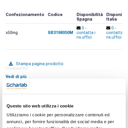
Confezionamento
Codice
Disponibilità
Disponibil
Spagna
Italia
0 -
0 -
SB3198050M
x50mg
contatta i
contatta i
ns.uffici
ns.uffici
Stampa pagina prodotto
Coumachlor
Vedi di più
Documentazione tecnica
Questo sito web utilizza i cookie
Utilizziamo i cookie per personalizzare contenuti ed
TDS / Scheda tecnica
COA
annunci, per fornire funzionalità dei social media e per
Registrati per i download
Registrati per i download