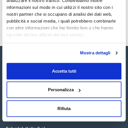
analizzare il nostro traffico. Condividiamo inoltre
SDS / Scheda di
Sicurezza
informazioni sul modo in cui utilizzi il nostro sito con i
nostri partner che si occupano di analisi dei dati web,
Registrati per i download
pubblicità e social media, i quali potrebbero combinarle
con altre informazioni che hai fornito loro o che hanno
raccolto dal tuo utilizzo dei loro servizi.
Mostra dettagli
Accetta tutti
Seguici:
Personalizza
Rifiuta
Iscriviti alla Newsletter