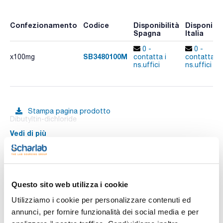
Confezionamento
Codice
Disponibilità
Disponibil
Spagna
Italia
0 -
0 -
SB3480100M
x100mg
contatta i
contatta i
ns.uffici
ns.uffici
Stampa pagina prodotto
Dibutyltin-dichloride
Vedi di più
Documentazione tecnica
Questo sito web utilizza i cookie
Utilizziamo i cookie per personalizzare contenuti ed
TDS / Scheda tecnica
COA
annunci, per fornire funzionalità dei social media e per
Registrati per i download
Registrati per i download