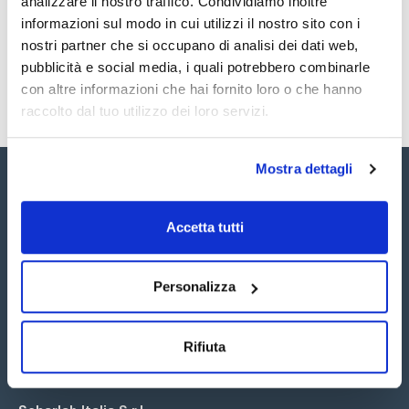
analizzare il nostro traffico. Condividiamo inoltre
SDS / Scheda di
Sicurezza
informazioni sul modo in cui utilizzi il nostro sito con i
nostri partner che si occupano di analisi dei dati web,
Registrati per i download
pubblicità e social media, i quali potrebbero combinarle
con altre informazioni che hai fornito loro o che hanno
raccolto dal tuo utilizzo dei loro servizi.
Mostra dettagli
Accetta tutti
Seguici:
Personalizza
Rifiuta
Iscriviti alla Newsletter