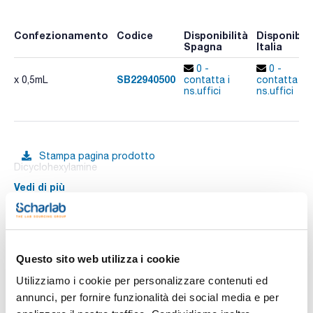
Confezionamento
Codice
Disponibilità
Disponibili
Spagna
Italia
0 -
0 -
SB22940500
x 0,5mL
contatta i
contatta i
ns.uffici
ns.uffici
Stampa pagina prodotto
Dicyclohexylamine
Vedi di più
Documentazione tecnica
Questo sito web utilizza i cookie
Utilizziamo i cookie per personalizzare contenuti ed
TDS / Scheda tecnica
COA
annunci, per fornire funzionalità dei social media e per
Registrati per i download
Registrati per i download