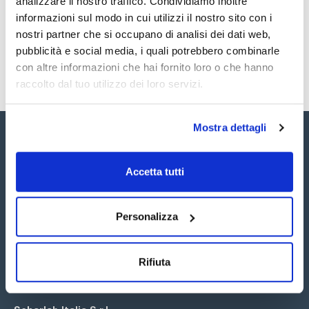
analizzare il nostro traffico. Condividiamo inoltre
SDS / Scheda di
Sicurezza
informazioni sul modo in cui utilizzi il nostro sito con i
nostri partner che si occupano di analisi dei dati web,
Registrati per i download
pubblicità e social media, i quali potrebbero combinarle
con altre informazioni che hai fornito loro o che hanno
raccolto dal tuo utilizzo dei loro servizi.
Mostra dettagli
Accetta tutti
Seguici:
Personalizza
Rifiuta
Iscriviti alla Newsletter