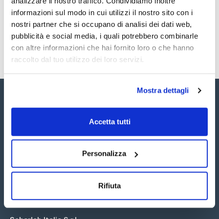
analizzare il nostro traffico. Condividiamo inoltre
SDS / Scheda di
Sicurezza
informazioni sul modo in cui utilizzi il nostro sito con i
nostri partner che si occupano di analisi dei dati web,
Registrati per i download
pubblicità e social media, i quali potrebbero combinarle
con altre informazioni che hai fornito loro o che hanno
raccolto dal tuo utilizzo dei loro servizi.
Mostra dettagli
Accetta tutti
Seguici:
Personalizza
Rifiuta
Iscriviti alla Newsletter