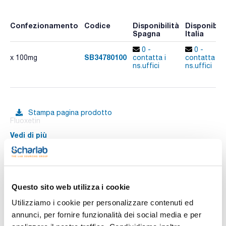
Confezionamento
Codice
Disponibilità
Disponibili
Spagna
Italia
0 -
0 -
SB34780100
x 100mg
contatta i
contatta i
ns.uffici
ns.uffici
Stampa pagina prodotto
Fluoxetin
Vedi di più
Documentazione tecnica
Questo sito web utilizza i cookie
Utilizziamo i cookie per personalizzare contenuti ed
TDS / Scheda tecnica
COA
annunci, per fornire funzionalità dei social media e per
Registrati per i download
Registrati per i download