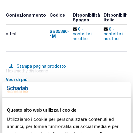
Confezionamento
Codice
Disponibilità
Disponibilità
Spagna
Italia
0 -
0 -
SB25380-
x 1mL
contatta i
contatta i
1M
ns.uffici
ns.uffici
Stampa pagina prodotto
Hexamethyldisiloxane
Vedi di più
Documentazione tecnica
Questo sito web utilizza i cookie
Utilizziamo i cookie per personalizzare contenuti ed
TDS / Scheda tecnica
COA
annunci, per fornire funzionalità dei social media e per
Registrati per i download
Registrati per i download