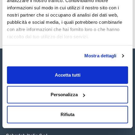
analizzare il nostro traffico. Condividiamo inoltre
SDS / Scheda di
Sicurezza
informazioni sul modo in cui utilizzi il nostro sito con i
nostri partner che si occupano di analisi dei dati web,
Registrati per i download
pubblicità e social media, i quali potrebbero combinarle
con altre informazioni che hai fornito loro o che hanno
raccolto dal tuo utilizzo dei loro servizi.
Mostra dettagli
Accetta tutti
Seguici:
Personalizza
Rifiuta
Iscriviti alla Newsletter