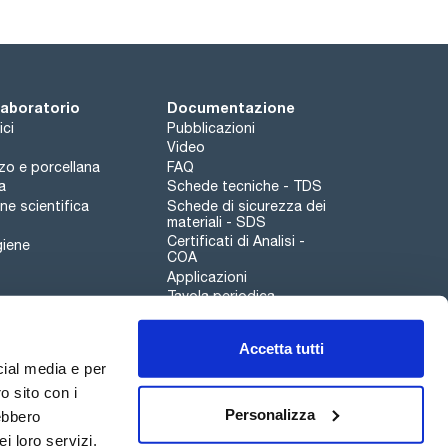
 laboratorio
Documentazione
ici
Pubblicazioni
Video
rzo e porcellana
FAQ
a
Schede tecniche - TDS
e scientifica
Schede di sicurezza dei
materiali - SDS
Certificati di Analisi -
giene
COA
Applicazioni
Tavola periodica
Scharlau leathergoods
Accetta tutti
Canale di segnalazioni
cial media e per
o sito con i
Personalizza
rebbero
i loro servizi.