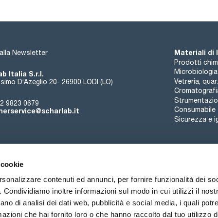
Materiali di
i alla Newsletter
Prodotti chim
Microbiologia
b Italia S.r.l.
Vetreria, qua
simo D’Azeglio 20- 26900 LODI (LO)
Cromatografi
Strumentazion
2 9823 0679
Consumabile
erservice@scharlab.it
Sicurezza e i
 cookie
rsonalizzare contenuti ed annunci, per fornire funzionalità dei so
o. Condividiamo inoltre informazioni sul modo in cui utilizzi il nostr
Chi siamo
Eventi
Contatto
Novità
ano di analisi dei dati web, pubblicità e social media, i quali pot
azioni che hai fornito loro o che hanno raccolto dal tuo utilizzo de