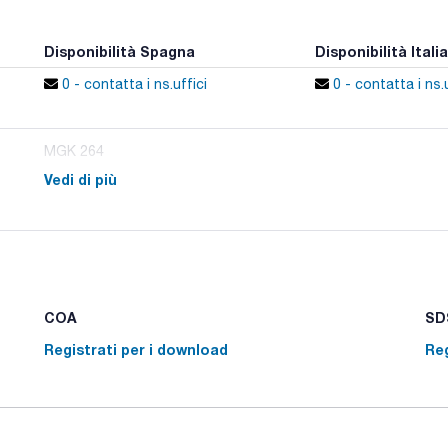
Disponibilità Spagna
Disponibilità Italia
0 - contatta i ns.uffici
0 - contatta i ns.u
MGK 264
Vedi di più
COA
SDS
Registrati per i download
Reg