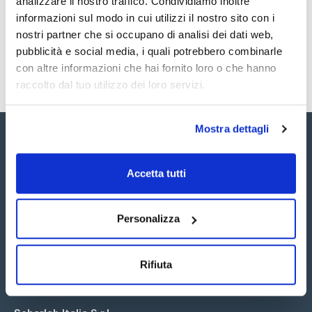
analizzare il nostro traffico. Condividiamo inoltre
SDS / Scheda di
Sicurezza
informazioni sul modo in cui utilizzi il nostro sito con i
nostri partner che si occupano di analisi dei dati web,
Registrati per i download
pubblicità e social media, i quali potrebbero combinarle
con altre informazioni che hai fornito loro o che hanno
raccolto dal tuo utilizzo dei loro servizi.
Mostra dettagli
Accetta tutti
Seguici:
Personalizza
Rifiuta
Iscriviti alla Newsletter