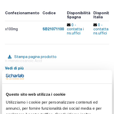
Confezionamento
Codice
Disponibilità
Disponibili
Spagna
Italia
0 -
0 -
SB21071100
x100mg
contatta i
contatta i
ns.uffici
ns.uffici
Stampa pagina prodotto
n-Heneicosanoic Acid
Vedi di più
Documentazione tecnica
Questo sito web utilizza i cookie
Utilizziamo i cookie per personalizzare contenuti ed
TDS / Scheda tecnica
COA
annunci, per fornire funzionalità dei social media e per
Registrati per i download
Registrati per i download