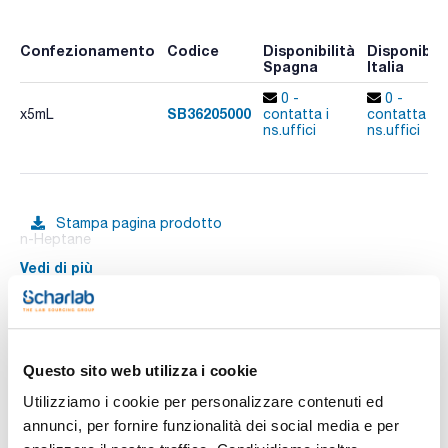
Confezionamento
Codice
Disponibilità
Disponibili
Spagna
Italia
0 -
0 -
SB36205000
x5mL
contatta i
contatta i
ns.uffici
ns.uffici
Stampa pagina prodotto
n-Heptane
Vedi di più
Documentazione tecnica
Questo sito web utilizza i cookie
Utilizziamo i cookie per personalizzare contenuti ed
TDS / Scheda tecnica
COA
annunci, per fornire funzionalità dei social media e per
Registrati per i download
Registrati per i download