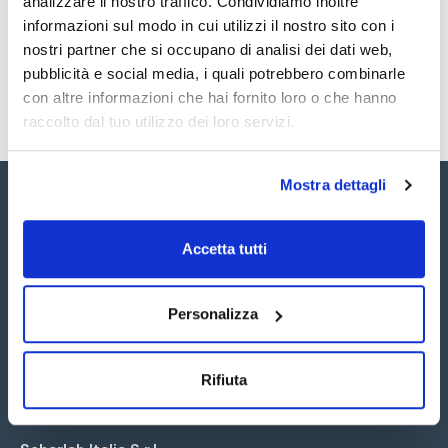
analizzare il nostro traffico. Condividiamo inoltre
SDS / Scheda di
Sicurezza
informazioni sul modo in cui utilizzi il nostro sito con i
nostri partner che si occupano di analisi dei dati web,
Registrati per i download
pubblicità e social media, i quali potrebbero combinarle
con altre informazioni che hai fornito loro o che hanno
raccolto dal tuo utilizzo dei loro servizi.
Mostra dettagli
Accetta tutti
Seguici:
Personalizza
Rifiuta
Iscriviti alla Newsletter