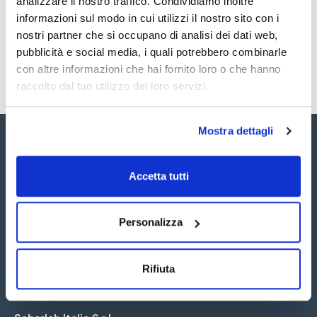
analizzare il nostro traffico. Condividiamo inoltre
SDS / Scheda di
Sicurezza
informazioni sul modo in cui utilizzi il nostro sito con i
nostri partner che si occupano di analisi dei dati web,
Registrati per i download
pubblicità e social media, i quali potrebbero combinarle
con altre informazioni che hai fornito loro o che hanno
raccolto dal tuo utilizzo dei loro servizi.
Mostra dettagli
Accetta tutti
Seguici:
Personalizza
Rifiuta
Iscriviti alla Newsletter