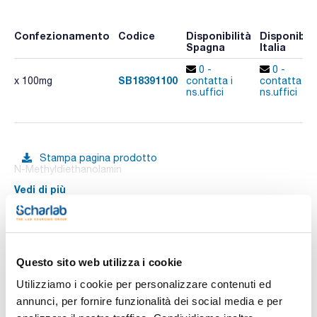
Confezionamento
Codice
Disponibilità
Disponibili
Spagna
Italia
0 -
0 -
SB18391100
x 100mg
contatta i
contatta i
ns.uffici
ns.uffici
Stampa pagina prodotto
N-Methyldiethanolamin
Vedi di più
Documentazione tecnica
Questo sito web utilizza i cookie
Utilizziamo i cookie per personalizzare contenuti ed
TDS / Scheda tecnica
COA
annunci, per fornire funzionalità dei social media e per
Registrati per i download
Registrati per i download