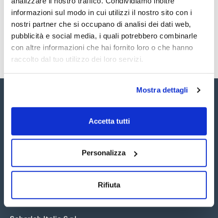
analizzare il nostro traffico. Condividiamo inoltre
SDS / Scheda di
Sicurezza
informazioni sul modo in cui utilizzi il nostro sito con i
nostri partner che si occupano di analisi dei dati web,
Registrati per i download
pubblicità e social media, i quali potrebbero combinarle
con altre informazioni che hai fornito loro o che hanno
raccolto dal tuo utilizzo dei loro servizi.
Mostra dettagli
Accetta tutti
Seguici:
Personalizza
Rifiuta
Iscriviti alla Newsletter