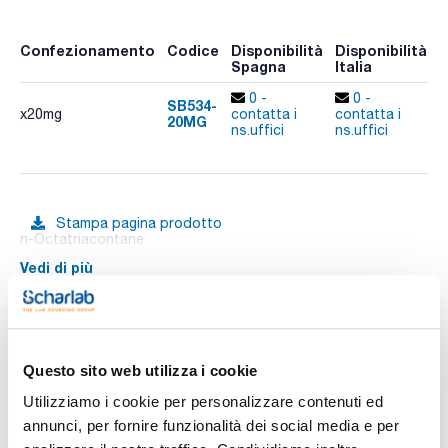
Confezionamento
Codice
Disponibilità
Disponibilità
P
Spagna
Italia
p
0 -
0 -
SB534-
x20mg
contatta i
contatta i
20MG
A
ns.uffici
ns.uffici
Stampa pagina prodotto
n-Octatriacontane
Vedi di più
Documentazione tecnica
Questo sito web utilizza i cookie
Utilizziamo i cookie per personalizzare contenuti ed
TDS / Scheda tecnica
COA
annunci, per fornire funzionalità dei social media e per
Registrati per i download
Registrati per i download