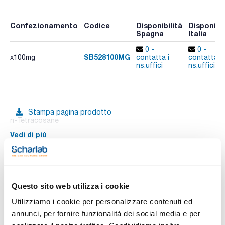
Confezionamento
Codice
Disponibilità
Disponibil
Spagna
Italia
0 -
0 -
SB528100MG
x100mg
contatta i
contatta i
ns.uffici
ns.uffici
Stampa pagina prodotto
n-Tetracosane
Vedi di più
Documentazione tecnica
Questo sito web utilizza i cookie
Utilizziamo i cookie per personalizzare contenuti ed
TDS / Scheda tecnica
COA
annunci, per fornire funzionalità dei social media e per
Registrati per i download
Registrati per i download