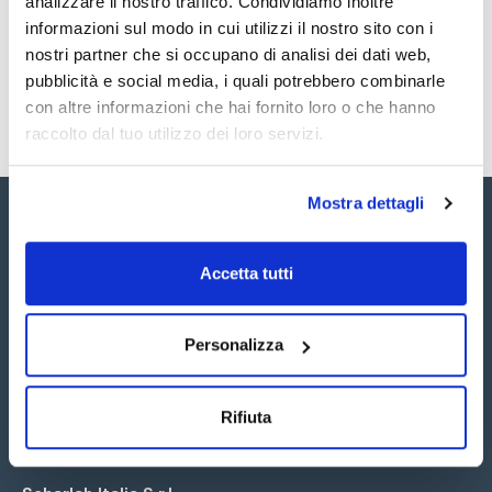
analizzare il nostro traffico. Condividiamo inoltre
SDS / Scheda di
Sicurezza
informazioni sul modo in cui utilizzi il nostro sito con i
nostri partner che si occupano di analisi dei dati web,
Registrati per i download
pubblicità e social media, i quali potrebbero combinarle
con altre informazioni che hai fornito loro o che hanno
raccolto dal tuo utilizzo dei loro servizi.
Mostra dettagli
Accetta tutti
Seguici:
Personalizza
Rifiuta
Iscriviti alla Newsletter