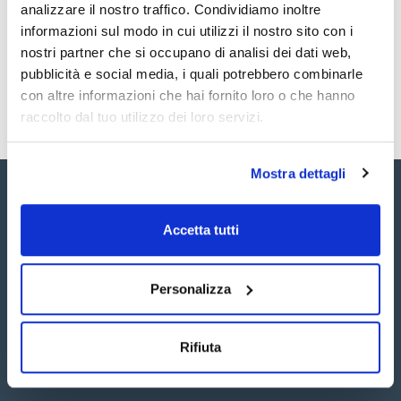
analizzare il nostro traffico. Condividiamo inoltre
SBPCB11310
Acquista
x10mg
informazioni sul modo in cui utilizzi il nostro sito con i
Disponibilità
nostri partner che si occupano di analisi dei dati web,
Controlla le
scorte
pubblicità e social media, i quali potrebbero combinarle
con altre informazioni che hai fornito loro o che hanno
raccolto dal tuo utilizzo dei loro servizi.
Mostra dettagli
Accetta tutti
Seguici:
Personalizza
Rifiuta
Iscriviti alla Newsletter