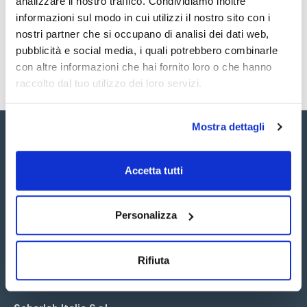
analizzare il nostro traffico. Condividiamo inoltre
SDS / Scheda di
Sicurezza
informazioni sul modo in cui utilizzi il nostro sito con i
nostri partner che si occupano di analisi dei dati web,
Registrati per i download
pubblicità e social media, i quali potrebbero combinarle
con altre informazioni che hai fornito loro o che hanno
raccolto dal tuo utilizzo dei loro servizi.
Mostra dettagli
Accetta tutti
Seguici:
Personalizza
Rifiuta
Iscriviti alla Newsletter