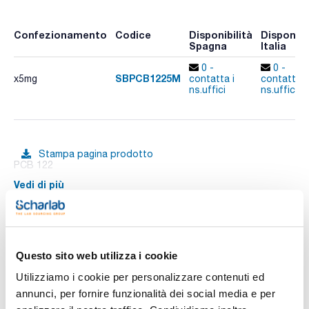
Confezionamento
Codice
Disponibilità
Disponibi
Spagna
Italia
0 -
0 -
SBPCB1225M
x5mg
contatta i
contatta i
ns.uffici
ns.uffici
Stampa pagina prodotto
PCB 122
Vedi di più
Documentazione tecnica
Questo sito web utilizza i cookie
Utilizziamo i cookie per personalizzare contenuti ed
TDS / Scheda tecnica
COA
annunci, per fornire funzionalità dei social media e per
Registrati per i download
Registrati per i download