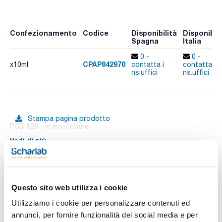
Confezionamento
Codice
Disponibilità
Disponibili
Spagna
Italia
0 -
0 -
CPAP842970
x10ml
contatta i
contatta i
ns.uffici
ns.uffici
Stampa pagina prodotto
PCB 128 in Iso-octane
Vedi di più
Documentazione tecnica
Questo sito web utilizza i cookie
Utilizziamo i cookie per personalizzare contenuti ed
TDS / Scheda tecnica
COA
annunci, per fornire funzionalità dei social media e per