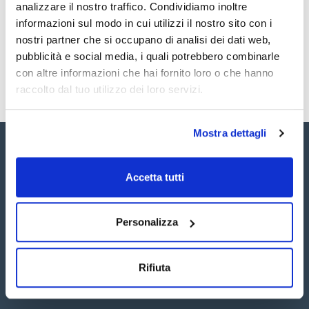
Registrati per i download
Registrati per i download
analizzare il nostro traffico. Condividiamo inoltre
SDS / Scheda di
informazioni sul modo in cui utilizzi il nostro sito con i
Sicurezza
nostri partner che si occupano di analisi dei dati web,
Registrati per i download
pubblicità e social media, i quali potrebbero combinarle
con altre informazioni che hai fornito loro o che hanno
raccolto dal tuo utilizzo dei loro servizi.
Mostra dettagli
Accetta tutti
Seguici:
Personalizza
Rifiuta
Iscriviti alla Newsletter