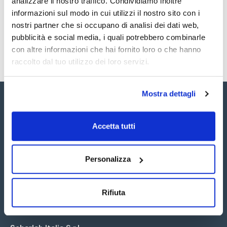
analizzare il nostro traffico. Condividiamo inoltre
SDS / Scheda di
Sicurezza
informazioni sul modo in cui utilizzi il nostro sito con i
nostri partner che si occupano di analisi dei dati web,
Registrati per i download
pubblicità e social media, i quali potrebbero combinarle
con altre informazioni che hai fornito loro o che hanno
raccolto dal tuo utilizzo dei loro servizi.
Mostra dettagli
Accetta tutti
Seguici:
Personalizza
Rifiuta
Iscriviti alla Newsletter