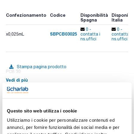
Confezionamento
Codice
Disponibilità
Disponibil
Spagna
Italia
0 -
0 -
SBPCB03025
x0,025mL
contatta i
contatta i
ns.uffici
ns.uffici
Stampa pagina prodotto
PCB 30
Vedi di più
Documentazione tecnica
Questo sito web utilizza i cookie
Utilizziamo i cookie per personalizzare contenuti ed
TDS / Scheda tecnica
COA
annunci, per fornire funzionalità dei social media e per
Registrati per i download
Registrati per i download