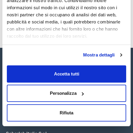
analizzare il nostro traffico. Condividiamo inoltre
SDS / Scheda di
Sicurezza
informazioni sul modo in cui utilizzi il nostro sito con i
nostri partner che si occupano di analisi dei dati web,
Registrati per i download
pubblicità e social media, i quali potrebbero combinarle
con altre informazioni che hai fornito loro o che hanno
raccolto dal tuo utilizzo dei loro servizi.
Mostra dettagli
Accetta tutti
Seguici:
Personalizza
Rifiuta
Iscriviti alla Newsletter