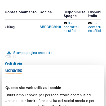
Confezionamento
Codice
Disponibilità
Disponibil
Spagna
Italia
0 -
0 -
SBPCB03610
x10mg
contatta i
contatta i
ns.uffici
ns.uffici
Stampa pagina prodotto
PCB 36
Vedi di più
Documentazione tecnica
Questo sito web utilizza i cookie
Utilizziamo i cookie per personalizzare contenuti ed
TDS / Scheda tecnica
COA
annunci, per fornire funzionalità dei social media e per
Registrati per i download
Registrati per i download