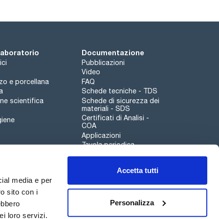
 laboratorio
Documentazione
ici
Pubblicazioni
Video
rzo e porcellana
FAQ
a
Schede tecniche - TDS
e scientifica
Schede di sicurezza dei
materiali - SDS
Certificati di Analisi -
giene
COA
Applicazioni
Tavola periodica
Scharlau leathergoods
Accetta tutti
Canale di segnalazioni
cial media e per
o sito con i
Personalizza
rebbero
i loro servizi.