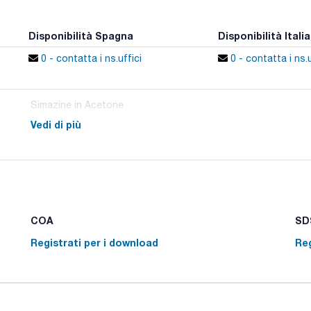
Disponibilità Spagna
Disponibilità Italia
0 - contatta i ns.uffici
0 - contatta i ns.u
Simazine in Acetone
Vedi di più
COA
SDS
Registrati per i download
Reg