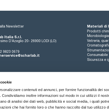
Materiali di
i alla Newsletter
Prodotti chim
Microbiologia
b Italia S.r.l.
Vetreria, qua
simo D’Azeglio 20- 26900 LODI (LO)
Cromatografi
Strumentazion
2 9823 0679
Consumabile
erservice@scharlab.it
Sicurezza e i
 cookie
rsonalizzare contenuti ed annunci, per fornire funzionalità dei so
o. Condividiamo inoltre informazioni sul modo in cui utilizzi il nostr
Chi siamo
Eventi
Contatto
Novità
ano di analisi dei dati web, pubblicità e social media, i quali pot
azioni che hai fornito loro o che hanno raccolto dal tuo utilizzo de