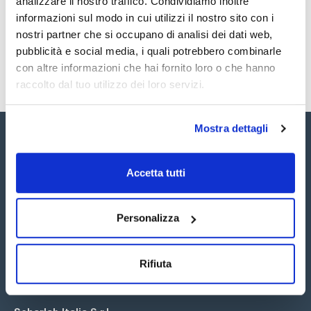
analizzare il nostro traffico. Condividiamo inoltre
SDS / Scheda di
Sicurezza
informazioni sul modo in cui utilizzi il nostro sito con i
nostri partner che si occupano di analisi dei dati web,
Registrati per i download
pubblicità e social media, i quali potrebbero combinarle
con altre informazioni che hai fornito loro o che hanno
raccolto dal tuo utilizzo dei loro servizi.
Mostra dettagli
Accetta tutti
Seguici:
Personalizza
Rifiuta
Iscriviti alla Newsletter