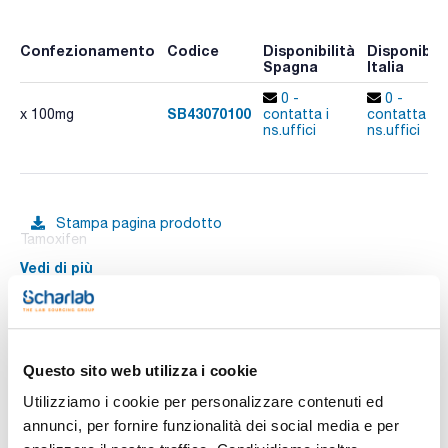
Confezionamento
Codice
Disponibilità
Disponibili
Spagna
Italia
0 -
0 -
SB43070100
x 100mg
contatta i
contatta i
ns.uffici
ns.uffici
Stampa pagina prodotto
Tamoxifen
Vedi di più
Documentazione tecnica
Questo sito web utilizza i cookie
Utilizziamo i cookie per personalizzare contenuti ed
TDS / Scheda tecnica
COA
annunci, per fornire funzionalità dei social media e per
Registrati per i download
Registrati per i download