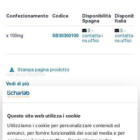
Confezionamento
Codice
Disponibilità
Disponibili
Spagna
Italia
0 -
0 -
SB30300100
x 100mg
contatta i
contatta i
ns.uffici
ns.uffici
Stampa pagina prodotto
tert-butyl disulfide
Vedi di più
Documentazione tecnica
Questo sito web utilizza i cookie
Utilizziamo i cookie per personalizzare contenuti ed
TDS / Scheda tecnica
COA
annunci, per fornire funzionalità dei social media e per
Registrati per i download
Registrati per i download