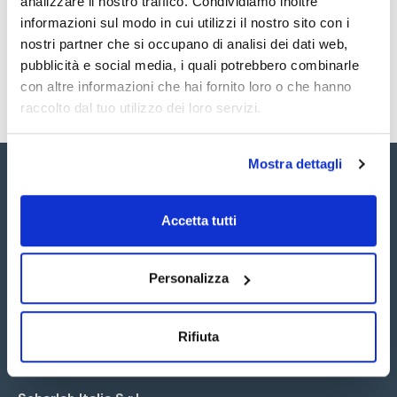
analizzare il nostro traffico. Condividiamo inoltre
SDS / Scheda di
Sicurezza
informazioni sul modo in cui utilizzi il nostro sito con i
nostri partner che si occupano di analisi dei dati web,
Registrati per i download
pubblicità e social media, i quali potrebbero combinarle
con altre informazioni che hai fornito loro o che hanno
raccolto dal tuo utilizzo dei loro servizi.
Mostra dettagli
Accetta tutti
Seguici:
Personalizza
Rifiuta
Iscriviti alla Newsletter