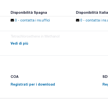
Disponibilità Spagna
Disponibilità Italia
0 - contatta i ns.uffici
0 - contatta i ns.u
Tetrachloroethene in Methanol
Vedi di più
COA
SDS
Registrati per i download
Reg