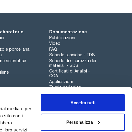
 laboratorio
Documentazione
ici
Pubblicazioni
Video
rzo e porcellana
FAQ
a
Schede tecniche - TDS
e scientifica
Schede di sicurezza dei
materiali - SDS
Certificati di Analisi -
giene
COA
Applicazioni
Tavola periodica
Scharlau leathergoods
Accetta tutti
Canale di segnalazioni
cial media e per
o sito con i
Personalizza
rebbero
i loro servizi.