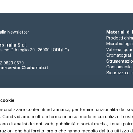
Materiali di
i alla Newsletter
Prodotti chim
Microbiologia
b Italia S.r.l.
Vetreria, qua
simo D’Azeglio 20- 26900 LODI (LO)
Cromatografi
Strumentazion
2 9823 0679
Consumabile
erservice@scharlab.it
Sicurezza e i
 cookie
rsonalizzare contenuti ed annunci, per fornire funzionalità dei so
o. Condividiamo inoltre informazioni sul modo in cui utilizzi il nostr
Chi siamo
Eventi
Contatto
Novità
ano di analisi dei dati web, pubblicità e social media, i quali pot
azioni che hai fornito loro o che hanno raccolto dal tuo utilizzo de