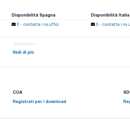
Disponibilità Spagna
Disponibilità Italia
0 - contatta i ns.uffici
0 - contatta i ns.u
Tetracycline
Vedi di più
COA
SDS
Registrati per i download
Reg