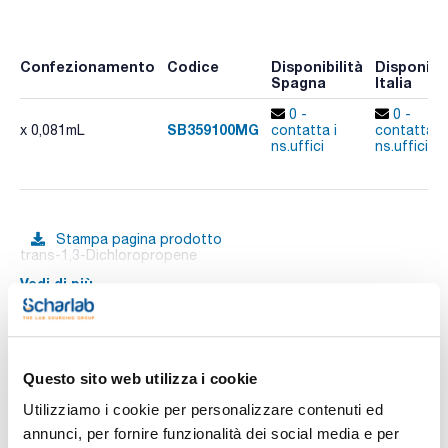
Confezionamento
Codice
Disponibilità
Disponibil
Spagna
Italia
0 -
0 -
SB359100MG
x 0,081mL
contatta i
contatta i
ns.uffici
ns.uffici
Stampa pagina prodotto
trans-1,3-Dichloropropene
Vedi di più
Documentazione tecnica
Questo sito web utilizza i cookie
Utilizziamo i cookie per personalizzare contenuti ed
TDS / Scheda tecnica
COA
annunci, per fornire funzionalità dei social media e per