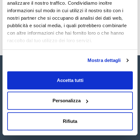
Registrati per i download
Registrati per i download
analizzare il nostro traffico. Condividiamo inoltre
SDS / Scheda di
informazioni sul modo in cui utilizzi il nostro sito con i
Sicurezza
nostri partner che si occupano di analisi dei dati web,
Registrati per i download
pubblicità e social media, i quali potrebbero combinarle
con altre informazioni che hai fornito loro o che hanno
raccolto dal tuo utilizzo dei loro servizi.
Mostra dettagli
Accetta tutti
Seguici:
Personalizza
Rifiuta
Iscriviti alla Newsletter