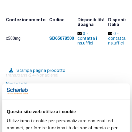
Confezionamento
Codice
Disponibilità
Disponibili
Spagna
Italia
0 -
0 -
SB65078500
x500mg
contatta i
contatta i
ns.uffici
ns.uffici
Stampa pagina prodotto
trans,trans-2,4-Nonadienal
Vedi di più
Documentazione tecnica
Questo sito web utilizza i cookie
Utilizziamo i cookie per personalizzare contenuti ed
TDS / Scheda tecnica
COA
annunci, per fornire funzionalità dei social media e per