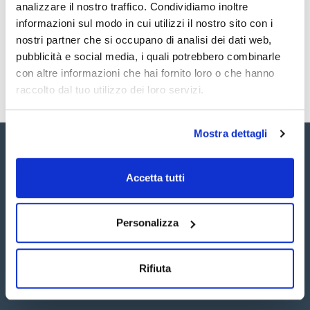
Registrati per i download
Registrati per i download
analizzare il nostro traffico. Condividiamo inoltre
SDS / Scheda di
informazioni sul modo in cui utilizzi il nostro sito con i
Sicurezza
nostri partner che si occupano di analisi dei dati web,
Registrati per i download
pubblicità e social media, i quali potrebbero combinarle
con altre informazioni che hai fornito loro o che hanno
raccolto dal tuo utilizzo dei loro servizi.
Mostra dettagli
Accetta tutti
Seguici:
Personalizza
Rifiuta
Iscriviti alla Newsletter