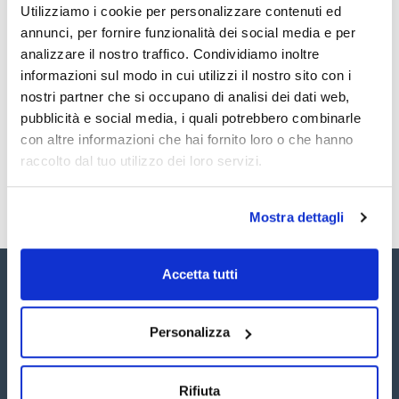
Utilizziamo i cookie per personalizzare contenuti ed
Documentazione tecnica
annunci, per fornire funzionalità dei social media e per
analizzare il nostro traffico. Condividiamo inoltre
TDS / Scheda tecnica
COA
informazioni sul modo in cui utilizzi il nostro sito con i
Registrati per i download
Registrati per i download
nostri partner che si occupano di analisi dei dati web,
SDS / Scheda di
pubblicità e social media, i quali potrebbero combinarle
Sicurezza
con altre informazioni che hai fornito loro o che hanno
Registrati per i download
raccolto dal tuo utilizzo dei loro servizi.
Mostra dettagli
Accetta tutti
Personalizza
Seguici:
Rifiuta