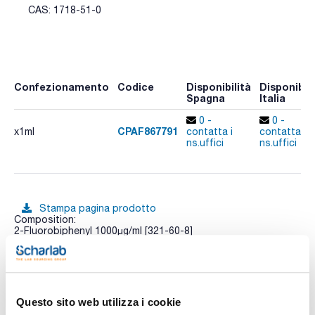
CAS: 1718-51-0
Confezionamento
Codice
Disponibilità
Disponibili
Spagna
Italia
0 -
0 -
CPAF867791
x1ml
contatta i
contatta i
ns.uffici
ns.uffici
Stampa pagina prodotto
Composition:
2-Fluorobiphenyl 1000µg/ml [321-60-8]
Nitrobenzene D5 1000µg/ml [4165-60-0]
p-Terphenyl D14 1000µg/ml [1718-51-0]
Vedi di più
Questo sito web utilizza i cookie